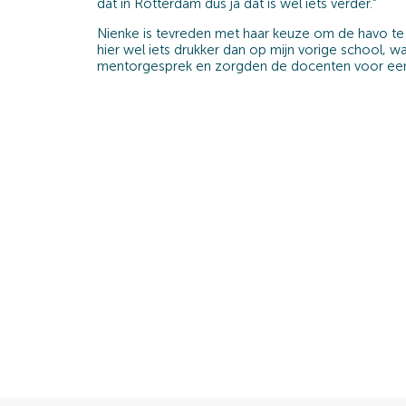
dat in Rotterdam dus ja dat is wel iets verder.“
Nienke is tevreden met haar keuze om de havo te d
hier wel iets drukker dan op mijn vorige school, 
mentorgesprek en zorgden de docenten voor een in