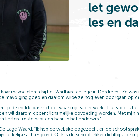
let gewo
les en da
van haar mavodiploma bij het Wartburg college in Dordrecht. Ze was
p de mavo ging goed en daarom wilde ze nog even doorgaan op d
n op de middelbare school waar mijn vader werkt. Dat vond ik heel
t en wil daarom docent lichamelijke opvoeding worden. Met mijn 
en kortere route naar een baan in het onderwijs.”
e Lage Waard. “Ik heb de website opgezocht en de school sprak
ijn kerkelijke achtergrond. Ook is de school lekker dichtbij voor m