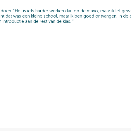
oen. “Het is iets harder werken dan op de mavo, maar ik let gewo
want dat was een kleine school, maar ik ben goed ontvangen. In d
troductie aan de rest van de klas. ”