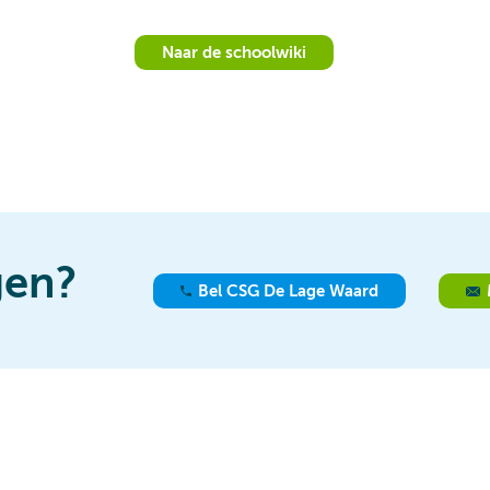
Naar de schoolwiki
gen?
Bel CSG De Lage Waard