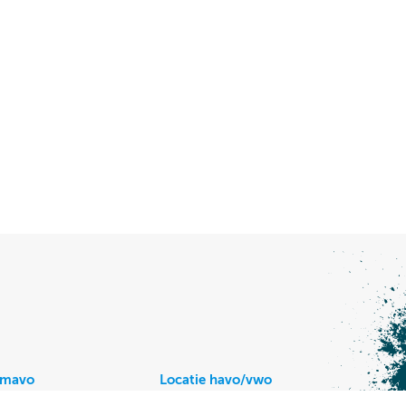
/mavo
Locatie havo/vwo
r Keijzerweg 5,
Vijzellaan 4,