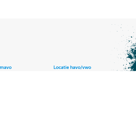
/mavo
Locatie havo/vwo
r Keijzerweg 5,
Vijzellaan 4,
endrecht
3352 VH Papendrecht
20
078 644 20 40
Powered by
Brandshake