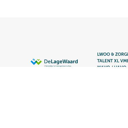
LWOO & ZORG
TALENT XL V
MAVO / HAVO
HAVO / VWO
Groep 7/8
Vacatures
©
CSG De Lage Waard