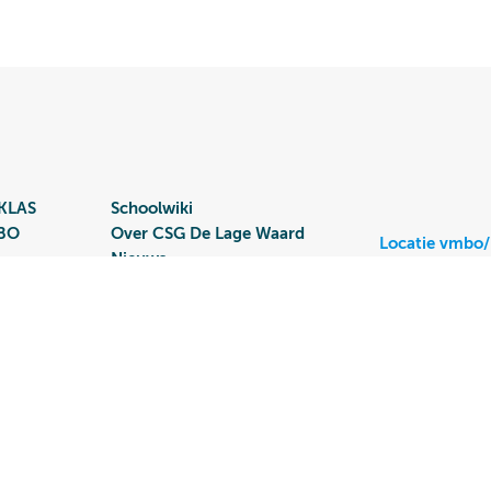
KLAS
Schoolwiki
MBO
Over CSG De Lage Waard
Locatie vmbo
Nieuws
Burgemeeste
Werken bij
3351 JA Pap
078 644 20 
Contact
Disclaimer & privacy