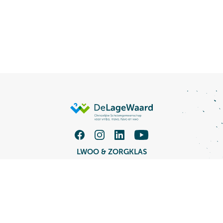
LWOO & ZORGKLAS
TALENT XL VMBO
MAVO / HAVO
HAVO / VWO
Groep 7/8
Vacatures