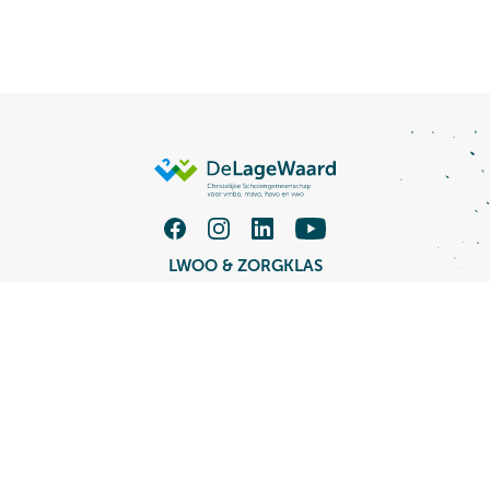
LWOO & ZORGKLAS
TALENT XL VMBO
MAVO / HAVO
HAVO / VWO
Groep 7/8
Vacatures
Schoolwiki
Opleidingen
Over CSG De Lage Waard