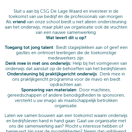
Sluit u aan bij CSG De Lage Waard en investeer in de
toekomst van uw bedrijf én de professionals van morgen.
Als
vriend
van onze school biedt u niet alleen ondersteuning
aan het onderwijs, maar plukt uw organisatie ook de vruchten
van een nauwe samenwerking.
Wat levert dit u op?
Toegang tot jong talent
: Biedt stageplekken aan of geef een
gastles en ontmoet leerlingen die de toekomstige
medewerkers zijn.
Denk mee in met ons onderwijs:
Help bij het vormgeven van
onderwijs dat aansluit op de behoeften van het bedrijfsleven.
Ondersteuning bij praktijkgericht onderwijs
: Denk mee in
ons praktijkgericht programma voor de mavo en biedt
opdrachten aan.
Sponsoring van materialen
: Door machines,
gereedschappen of andere benodigdheden te sponsoren,
versterkt u uw imago als maatschappelijk betrokken
organisatie.
Laten we samen bouwen aan een toekomst waarin onderwijs
en bedrijfsleven hand in hand gaan. Gaat uw organisatie met
ons die samenwerking aan? Mocht u interesse hebben of
benieuwd zijn naar de mogelijkheden? Neem dan vrijblijvend