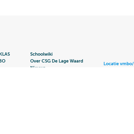
KLAS
Schoolwiki
MBO
Over CSG De Lage Waard
Locatie vmbo
Nieuws
Burgemeeste
Werken bij
3351 JA Pap
078 644 20 
Contact
Disclaimer & privacy