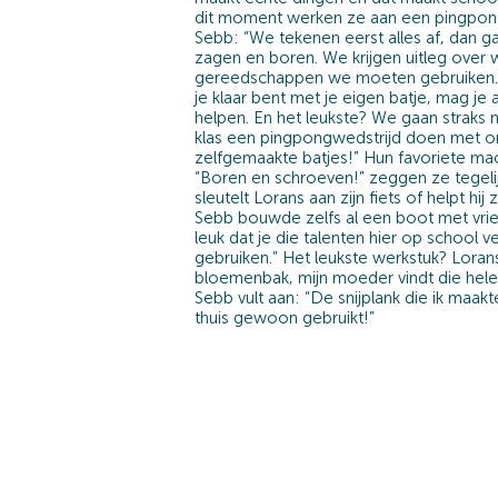
dit moment werken ze aan een pingpon
Sebb: “We tekenen eerst alles af, dan 
zagen en boren. We krijgen uitleg over 
gereedschappen we moeten gebruiken.” 
je klaar bent met je eigen batje, mag je
helpen. En het leukste? We gaan straks 
klas een pingpongwedstrijd doen met 
zelfgemaakte batjes!” Hun favoriete ma
“Boren en schroeven!” zeggen ze tegelij
sleutelt Lorans aan zijn fiets of helpt hij z
Sebb bouwde zelfs al een boot met vrie
leuk dat je die talenten hier op school v
gebruiken.” Het leukste werkstuk? Loran
bloemenbak, mijn moeder vindt die hele
Sebb vult aan: “De snijplank die ik maak
thuis gewoon gebruikt!”