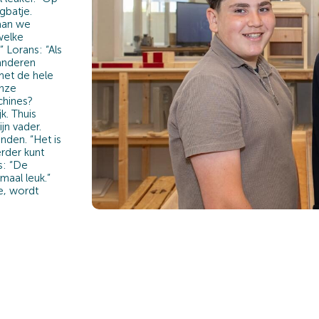
gbatje.
gaan we
welke
Lorans: “Als
 anderen
met de hele
onze
chines?
k. Thuis
ijn vader.
nden. “Het is
erder kunt
s: “De
maal leuk.”
te, wordt