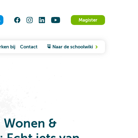
Magister
ken bij
Contact
Naar de schoolwiki
 Wonen &
: Echt iets van