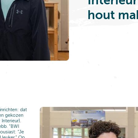
hout ma
nrichten: dat
ben gekozen
nterieur).
ebb. “BWI
ousiast: “Je
 leuker.” Op