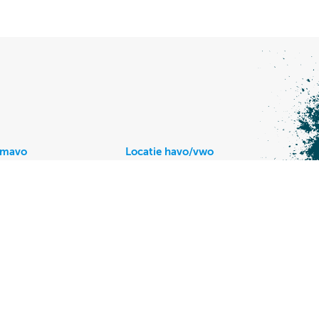
/mavo
Locatie havo/vwo
r Keijzerweg 5,
Vijzellaan 4,
endrecht
3352 VH Papendrecht
20
078 644 20 40
Powered by
Brandshake