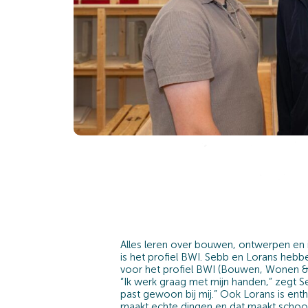
Alles leren over bouwen, ontwerpen en i
is het profiel BWI. Sebb en Lorans heb
voor het profiel BWI (Bouwen, Wonen & I
“Ik werk graag met mijn handen,” zegt S
past gewoon bij mij.” Ook Lorans is enth
maakt echte dingen en dat maakt school