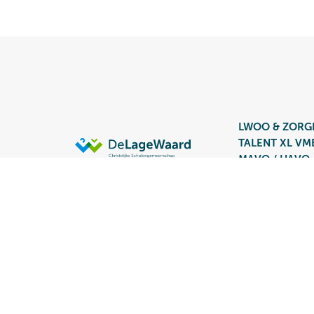
LWOO & ZORG
TALENT XL V
MAVO / HAVO
HAVO / VWO
Groep 7/8
Vacatures
©
CSG De Lage Waard