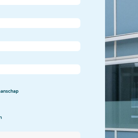
manschap
n