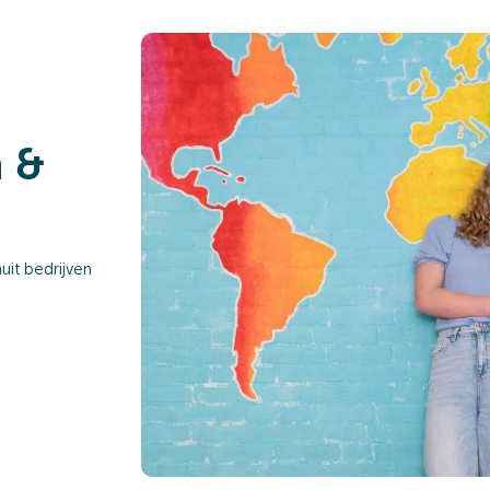
n &
it bedrijven