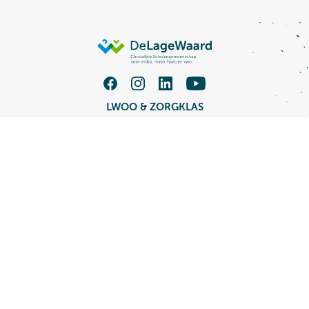
LWOO & ZORGKLAS
TALENT XL VMBO
MAVO / HAVO
HAVO / VWO
Groep 7/8
Vacatures
Schoolwiki
Opleidingen
Over CSG De Lage Waard
Nieuws
LWOO & ZORGKLAS
Werken bij
TALENT XL VMBO
Contact
MAVO / HAVO
Disclaimer & privacy