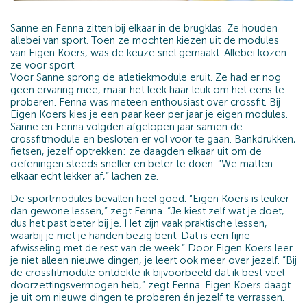
Sanne en Fenna zitten bij elkaar in de brugklas. Ze houden
allebei van sport. Toen ze mochten kiezen uit de modules
van Eigen Koers, was de keuze snel gemaakt. Allebei kozen
ze voor sport.
Voor Sanne sprong de atletiekmodule eruit. Ze had er nog
geen ervaring mee, maar het leek haar leuk om het eens te
proberen. Fenna was meteen enthousiast over crossfit. Bij
Eigen Koers kies je een paar keer per jaar je eigen modules.
Sanne en Fenna volgden afgelopen jaar samen de
crossfitmodule en besloten er vol voor te gaan. Bankdrukken,
fietsen, jezelf optrekken: ze daagden elkaar uit om de
oefeningen steeds sneller en beter te doen. “We matten
elkaar echt lekker af,” lachen ze.
De sportmodules bevallen heel goed. “Eigen Koers is leuker
dan gewone lessen,” zegt Fenna. “Je kiest zelf wat je doet,
dus het past beter bij je. Het zijn vaak praktische lessen,
waarbij je met je handen bezig bent. Dat is een fijne
afwisseling met de rest van de week.” Door Eigen Koers leer
je niet alleen nieuwe dingen, je leert ook meer over jezelf. “Bij
de crossfitmodule ontdekte ik bijvoorbeeld dat ik best veel
doorzettingsvermogen heb,” zegt Fenna. Eigen Koers daagt
je uit om nieuwe dingen te proberen én jezelf te verrassen.