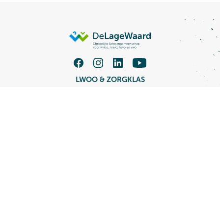
LWOO & ZORGKLAS
TALENT XL VMBO
MAVO / HAVO
HAVO / VWO
Groep 7/8
Vacatures
Schoolwiki
Opleidingen
Over CSG De Lage Waard
Nieuws
LWOO & ZORGKLAS
Werken bij
TALENT XL VMBO
Contact
MAVO / HAVO